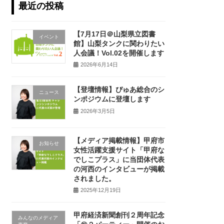
最近の投稿
【7月17日＠山梨県立図書
イベント
館】山梨タンクに関わりたい
人会議！Vol.02を開催します
2026年6月14日
【登壇情報】ぴゅあ総合のシ
ニュース
ンポジウムに登壇します
2026年3月5日
【メディア掲載情報】甲府市
お知らせ
女性活躍支援サイト「甲府な
でしこプラス」に当団体代表
の河西のインタビューが掲載
されました。
2025年12月19日
甲府経済新聞創刊２周年記念
みんなのメディア