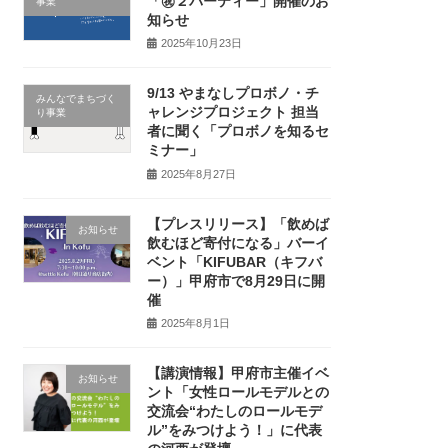
「㊗２パーティー」開催のお
事業
知らせ
2025年10月23日
9/13 やまなしプロボノ・チ
みんなでまちづく
ャレンジプロジェクト 担当
り事業
者に聞く「プロボノを知るセ
ミナー」
2025年8月27日
【プレスリリース】「飲めば
お知らせ
飲むほど寄付になる」バーイ
ベント「KIFUBAR（キフバ
ー）」甲府市で8月29日に開
催
2025年8月1日
【講演情報】甲府市主催イベ
お知らせ
ント「女性ロールモデルとの
交流会“わたしのロールモデ
ル”をみつけよう！」に代表