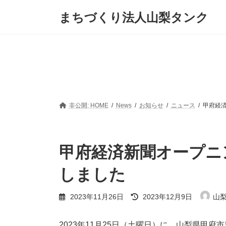
コ
ナ
まちづくり法人山梨タンク
ン
ビ
テ
ゲ
ン
ー
ツ
シ
へ
ョ
ス
ン
キ
に
ッ
移
プ
動
非公開: HOME
News
お知らせ
ニュース
甲府経
甲府経済新聞オープニ
しました
最
2023年11月26日
2023年12月9日
山
終
更
新
2023年11月25日（土曜日）に、山梨県甲府