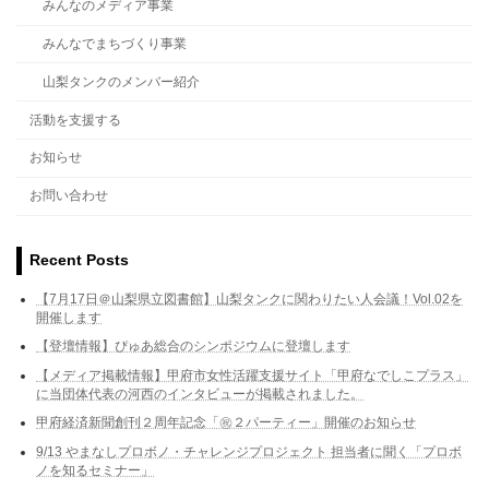
みんなのメディア事業
みんなでまちづくり事業
山梨タンクのメンバー紹介
活動を支援する
お知らせ
お問い合わせ
Recent Posts
【7月17日＠山梨県立図書館】山梨タンクに関わりたい人会議！Vol.02を
開催します
【登壇情報】ぴゅあ総合のシンポジウムに登壇します
【メディア掲載情報】甲府市女性活躍支援サイト「甲府なでしこプラス」
に当団体代表の河西のインタビューが掲載されました。
甲府経済新聞創刊２周年記念「㊗２パーティー」開催のお知らせ
9/13 やまなしプロボノ・チャレンジプロジェクト 担当者に聞く「プロボ
ノを知るセミナー」